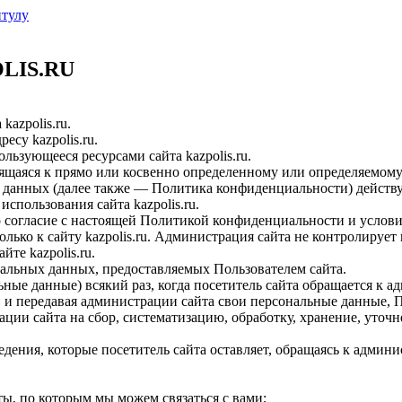
итулу
OLIS.RU
azpolis.ru.
есу kazpolis.ru.
ьзующееся ресурсами сайта kazpolis.ru.
щаяся к прямо или косвенно определенному или определяемому 
данных (далее также — Политика конфиденциальности) действ
использования сайта kazpolis.ru.
го согласие с настоящей Политикой конфиденциальности и услов
ко к сайту kazpolis.ru. Администрация сайта не контролирует и
те kazpolis.ru.
нальных данных, предоставляемых Пользователем сайта.
ные данные) всякий раз, когда посетитель сайта обращается к а
и и передавая администрации сайта свои персональные данные, П
ии сайта на сбор, систематизацию, обработку, хранение, уточн
ия, которые посетитель сайта оставляет, обращаясь к админист
ы, по которым мы можем связаться с вами;