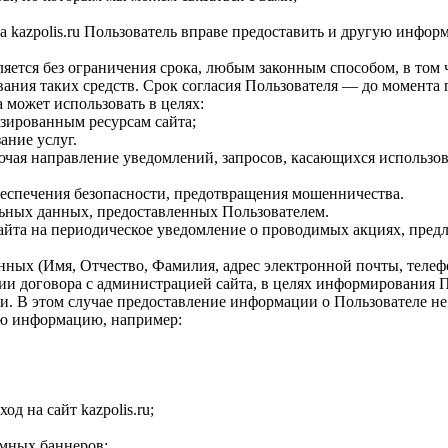
 kazpolis.ru Пользователь вправе предоставить и другую информ
яется без ограничения срока, любым законным способом, в том
вания таких средств. Срок согласия Пользователя — до момента 
 может использовать в целях:
зированным ресурсам сайта;
ание услуг.
чая направление уведомлений, запросов, касающихся использовани
еспечения безопасности, предотвращения мошенничества.
ьных данных, предоставленных Пользователем.
сайта на периодическое уведомление о проводимых акциях, пред
данных (Имя, Отчество, Фамилия, адрес электронной почты, теле
ии договора с администрацией сайта, в целях информирования П
и. В этом случае предоставление информации о Пользователе не
кую информацию, например:
д на сайт kazpolis.ru;
амных баннеров;