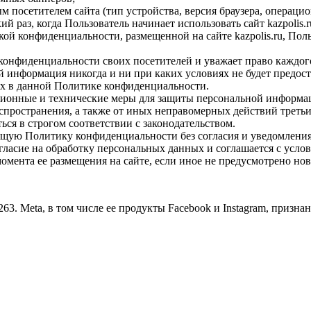
посетителем сайта (тип устройства, версия браузера, операционн
 раз, когда Пользователь начинает использовать сайт kazpolis.r
ой конфиденциальности, размещенной на сайте kazpolis.ru, Пол
 конфиденциальности своих посетителей и уважает право каждог
ей информация никогда и ни при каких условиях не будет предос
ых в данной Политике конфиденциальности.
ионные и технические меры для защиты персональной информаци
спространения, а также от иных неправомерных действий третьи
ься в строгом соответствии с законодательством.
ящую Политику конфиденциальности без согласия и уведомления
гласие на обработку персональных данных и соглашается с усл
момента ее размещения на сайте, если иное не предусмотрено н
 Meta, в том числе ее продукты Facebook и Instagram, признан