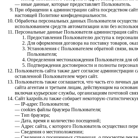
— иные данные, которые предоставляет Пользователь.
При обращении к администрации сайта посредством сайта
настоящей Политике конфиденциальности.
Обработка персональных данных Пользователя осуществл
использованием средств автоматизации или без использо
Персональные данные Пользователя администрация сайта
Предоставления Пользователю доступа к персонали
Для оформления договора на поставку товаров, оказ
Установления с Пользователем обратной связи, вклю
Пользователя;
Определения местонахождения Пользователя для об
Подтверждения достоверности и полноты персонал
Пользователь сайта также дает согласие администрации 
оставленной Пользователем через сайт.
Пользователь также соглашается, что часть его личных 
сайта агентам и третьим лицам, действующим на основан
включая курьерские службы, организациям почтовой связ
Сайт kazpolis.ru также собирает некоторую статистичес
— IP-адрес Пользователя;
— cookies файлы браузера Пользователя;
— Тип браузера;
— Дата, время и количество посещений;
— Адрес сайта, с которого Пользователь осуществил перехо
— Сведения о местоположении;
— Сведения о посещенных страницах, о просмотре рекл