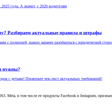
2025 года. А значит, с 2026 водителям
году? Разбираем актуальные правила и штрафы
ми с полицией, важно заранее разобраться с юридической сторо
ты нужны?
здок с детьми! Проверьте чек-лист актуальных требований!
 Meta, в том числе ее продукты Facebook и Instagram, признан